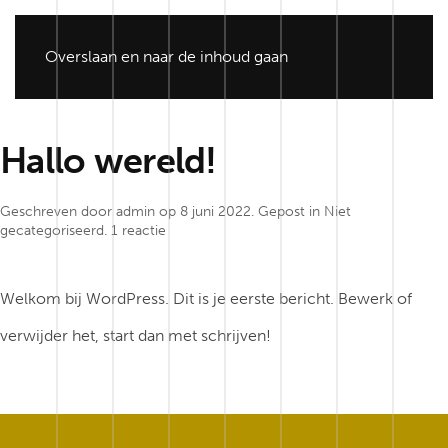
Overslaan en naar de inhoud gaan
Hallo wereld!
Geschreven door
admin
op
8 juni 2022
. Gepost in
Niet
op
gecategoriseerd
.
1 reactie
Hallo
wereld!
Welkom bij WordPress. Dit is je eerste bericht. Bewerk of
verwijder het, start dan met schrijven!